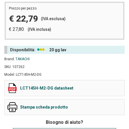
Prezzo per pezzo
€ 22,79
(IVA esclusa)
€ 27,80
(IVA inclusa)
Disponibilità:
20 gg lav
Brand:
TAKACHI
SKU: 107262
Model: LCT145H-M2-DG
LCT145H-M2-DG datasheet
Stampa scheda prodotto
Bisogno di aiuto?