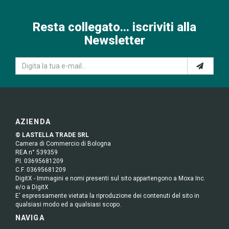
Resta collegato... iscriviti alla
Newsletter
AZIENDA
© LASTELLA TRADE SRL
Camera di Commercio di Bologna
REA n° 539359
P.I. 03695681209
C.F. 03695681209
DigitX - Immagini e nomi presenti sul sito appartengono a Moxa Inc.
e/o a DigitX
E' espressamente vietata la riproduzione dei contenuti del sito in
qualsiasi modo ed a qualsiasi scopo.
NAVIGA