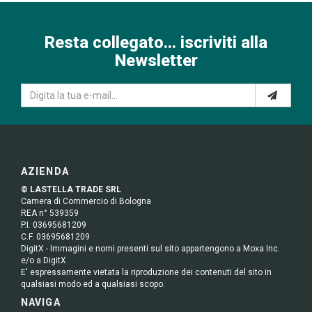
Resta collegato... iscriviti alla
Newsletter
AZIENDA
© LASTELLA TRADE SRL
Camera di Commercio di Bologna
REA n° 539359
P.I. 03695681209
C.F. 03695681209
DigitX - Immagini e nomi presenti sul sito appartengono a Moxa Inc.
e/o a DigitX
E' espressamente vietata la riproduzione dei contenuti del sito in
qualsiasi modo ed a qualsiasi scopo.
NAVIGA