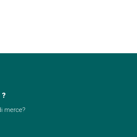
 ?
di merce?