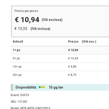
Prezzo per pezzo
€ 10,94
(IVA esclusa)
€ 13,35
(IVA inclusa)
Articoli
Prezzo
(IVA esc.)
1+ pz.
€ 10,94
5+ pz.
€ 10,39
10+ pz.
€ 9,85
20+ pz.
€ 8,75
Disponibilità:
15 gg lav
Brand: DIGITX
SKU: 131381
Model: MTRJMTRJOM2OR5-F