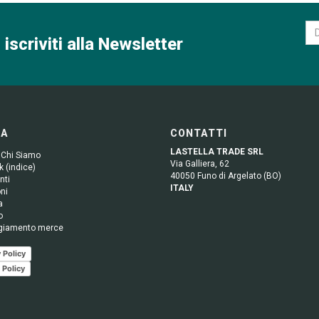
 iscriviti alla Newsletter
GA
CONTATTI
LASTELLA TRADE SRL
 Chi Siamo
Via Galliera, 62
 (indice)
40050 Funo di Argelato (BO)
nti
ITALY
ni
a
o
giamento merce
 Policy
 Policy