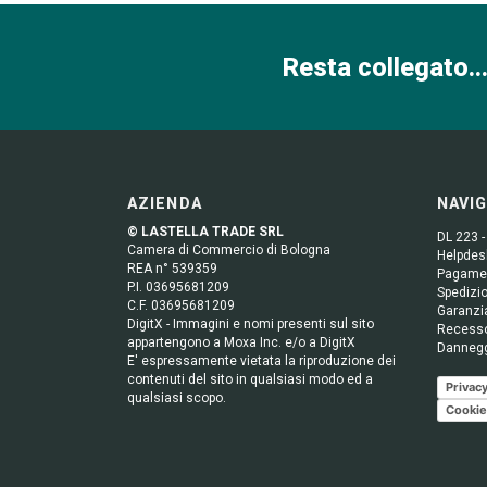
Resta collegato...
AZIENDA
NAVI
© LASTELLA TRADE SRL
DL 223 -
Camera di Commercio di Bologna
Helpdesk
REA n° 539359
Pagame
P.I. 03695681209
Spedizio
C.F. 03695681209
Garanzi
DigitX - Immagini e nomi presenti sul sito
Recess
appartengono a Moxa Inc. e/o a DigitX
Danneg
E' espressamente vietata la riproduzione dei
contenuti del sito in qualsiasi modo ed a
Privacy
qualsiasi scopo.
Cookie