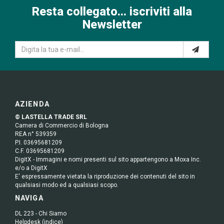
Resta collegato... iscriviti alla
Newsletter
AZIENDA
© LASTELLA TRADE SRL
Camera di Commercio di Bologna
REA n° 539359
P.I. 03695681209
C.F. 03695681209
DigitX - Immagini e nomi presenti sul sito appartengono a Moxa Inc.
e/o a DigitX
E' espressamente vietata la riproduzione dei contenuti del sito in
qualsiasi modo ed a qualsiasi scopo.
NAVIGA
DL 223 - Chi Siamo
Helpdesk (indice)