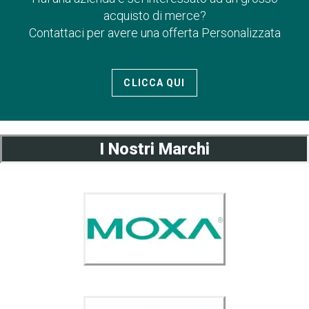
acquisto di merce?
Contattaci per avere una offerta Personalizzata
CLICCA QUI
I Nostri Marchi