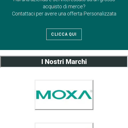
acquisto di merce?
Contattaci per avere una offerta Personalizzata
CLICCA QUI
I Nostri Marchi