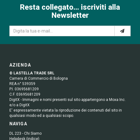
Resta collegato... iscriviti alla
Newsletter
AZIENDA
© LASTELLA TRADE SRL
Camera di Commercio di Bologna
REA n° 539359
P.I. 03695681209
C.F. 03695681209
DigitX - Immagini e nomi presenti sul sito appartengono a Moxa Inc.
e/o a DigitX
E' espressamente vietata la riproduzione dei contenuti del sito in
qualsiasi modo ed a qualsiasi scopo.
NAVIGA
DL 223 - Chi Siamo
Helpdesk (indice)