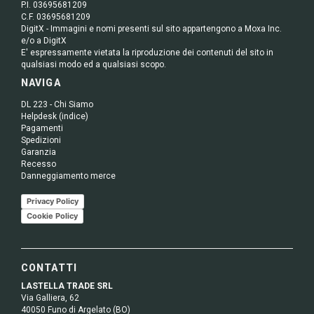
P.I. 03695681209
C.F. 03695681209
DigitX - Immagini e nomi presenti sul sito appartengono a Moxa Inc.
e/o a DigitX
E' espressamente vietata la riproduzione dei contenuti del sito in
qualsiasi modo ed a qualsiasi scopo.
NAVIGA
DL 223 - Chi Siamo
Helpdesk (indice)
Pagamenti
Spedizioni
Garanzia
Recesso
Danneggiamento merce
Privacy Policy
Cookie Policy
CONTATTI
LASTELLA TRADE SRL
Via Galliera, 62
40050 Funo di Argelato (BO)