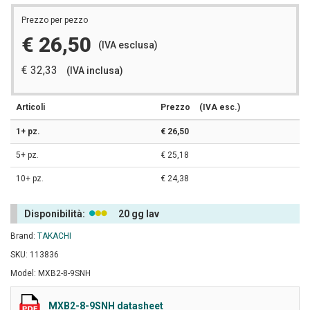
Prezzo per pezzo
€ 26,50
(IVA esclusa)
€ 32,33
(IVA inclusa)
Articoli
Prezzo
(IVA esc.)
1+ pz.
€ 26,50
5+ pz.
€ 25,18
10+ pz.
€ 24,38
Disponibilità:
20 gg lav
Brand:
TAKACHI
SKU: 113836
Model: MXB2-8-9SNH
MXB2-8-9SNH datasheet