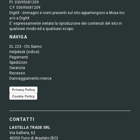
P.I. 03695681209
C.F. 03695681209
DigitX - Immagini e nomi presenti sul sito appartengono a Moxa Inc.
e/o a DigitX
E' espressamente vietata la riproduzione dei contenuti del sito in
qualsiasi modo ed a qualsiasi scopo.
NAVIGA
DL 223 - Chi Siamo
Helpdesk (indice)
Pagamenti
Spedizioni
Garanzia
Recesso
Danneggiamento merce
Privacy Policy
Cookie Policy
CONTATTI
LASTELLA TRADE SRL
Via Galliera, 62
40050 Funo di Argelato (BO)