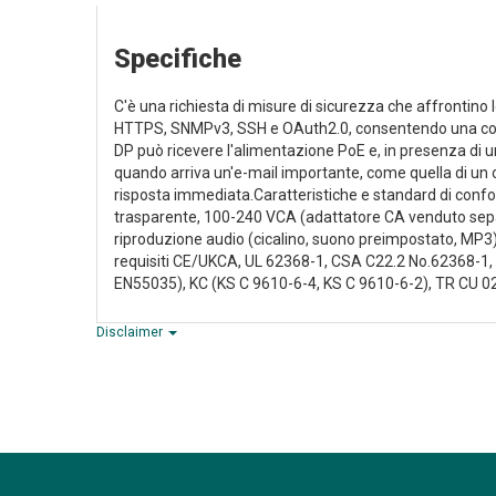
Specifiche
C'è una richiesta di misure di sicurezza che affrontino l
HTTPS, SNMPv3, SSH e OAuth2.0, consentendo una comuni
DP può ricevere l'alimentazione PoE e, in presenza di un
quando arriva un'e-mail importante, come quella di un 
risposta immediata.Caratteristiche e standard di conf
trasparente, 100-240 VCA (adattatore CA venduto sep
riproduzione audio (cicalino, suono preimpostato, MP3),
requisiti CE/UKCA, UL 62368-1, CSA C22.2 No.62368-1, 
EN55035), KC (KS C 9610-6-4, KS C 9610-6-2), TR CU 0
Disclaimer