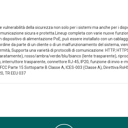
e vulnerabilità della sicurezza non solo per i sistemi ma anche per i disp
cazione sicura e protetta.Lineup completa con varie nuove funzioni pe
 dispositivo di alimentazione PoE, può essere installato con un cablaggio
ordine da parte di un cliente o di un malfunzionamento del sistema, vie
ormità, Supporta una varietà di protocolli di comunicazione: HTTP, HT
aratamente), rosso/ambra/verde/blu/bianco (lente trasparente), ripr
 interruttore trasparente, connettore RJ-45, IP20, funzione di invio e-m
FCC Parte 15 Sottoparte B Classe A, ICES-003 (Classe A), Direttiva RoH
20, TR EEU 037