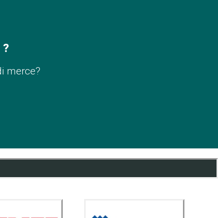
 ?
di merce?