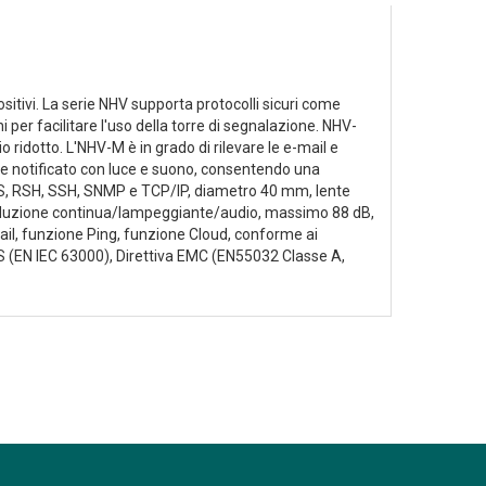
ositivi. La serie NHV supporta protocolli sicuri come
r facilitare l'uso della torre di segnalazione. NHV-
 ridotto. L'NHV-M è in grado di rilevare le e-mail e
ne notificato con luce e suono, consentendo una
TPS, RSH, SSH, SNMP e TCP/IP, diametro 40 mm, lente
oduzione continua/lampeggiante/audio, massimo 88 dB,
ail, funzione Ping, funzione Cloud, conforme ai
S (EN IEC 63000), Direttiva EMC (EN55032 Classe A,