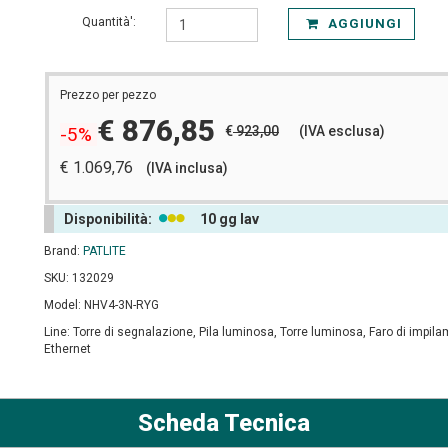
Quantità':
AGGIUNGI
Prezzo per pezzo
€ 876,85
€
923,00
(IVA esclusa)
-5%
€ 1.069,76
(IVA inclusa)
Disponibilità:
10 gg lav
Brand:
PATLITE
SKU: 132029
Model: NHV4-3N-RYG
Line: Torre di segnalazione, Pila luminosa, Torre luminosa, Faro di impil
Ethernet
Scheda Tecnica