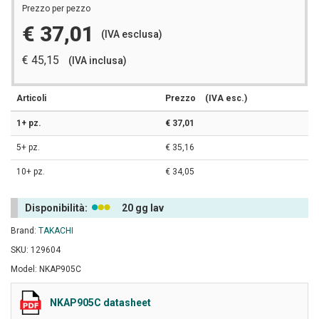
Prezzo per pezzo
€ 37,01
(IVA esclusa)
€ 45,15
(IVA inclusa)
Articoli
Prezzo
(IVA esc.)
1+ pz.
€ 37,01
5+ pz.
€ 35,16
10+ pz.
€ 34,05
Disponibilità:
20 gg lav
Brand:
TAKACHI
SKU: 129604
Model: NKAP905C
NKAP905C datasheet