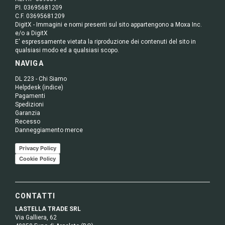
P.I. 03695681209
C.F. 03695681209
DigitX - Immagini e nomi presenti sul sito appartengono a Moxa Inc.
e/o a DigitX
E' espressamente vietata la riproduzione dei contenuti del sito in
qualsiasi modo ed a qualsiasi scopo.
NAVIGA
DL 223 - Chi Siamo
Helpdesk (indice)
Pagamenti
Spedizioni
Garanzia
Recesso
Danneggiamento merce
Privacy Policy
Cookie Policy
CONTATTI
LASTELLA TRADE SRL
Via Galliera, 62