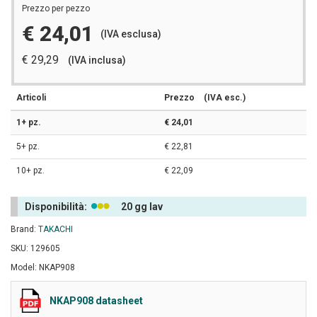
Prezzo per pezzo
€ 24,01
(IVA esclusa)
€ 29,29
(IVA inclusa)
Articoli
Prezzo
(IVA esc.)
1+ pz.
€ 24,01
5+ pz.
€ 22,81
10+ pz.
€ 22,09
Disponibilità:
20 gg lav
Brand:
TAKACHI
SKU: 129605
Model: NKAP908
NKAP908 datasheet