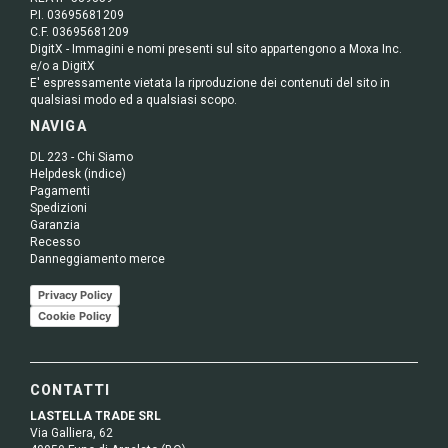
P.I. 03695681209
C.F. 03695681209
DigitX - Immagini e nomi presenti sul sito appartengono a Moxa Inc.
e/o a DigitX
E' espressamente vietata la riproduzione dei contenuti del sito in
qualsiasi modo ed a qualsiasi scopo.
NAVIGA
DL 223 - Chi Siamo
Helpdesk (indice)
Pagamenti
Spedizioni
Garanzia
Recesso
Danneggiamento merce
Privacy Policy
Cookie Policy
CONTATTI
LASTELLA TRADE SRL
Via Galliera, 62