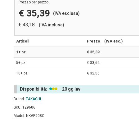
Prezzo per pezzo
€ 35,39
(IVA esclusa)
€ 43,18
(IVA inclusa)
Articoli
Prezzo
(IVA esc.)
1+ pz.
€ 35,39
5+ pz.
€ 33,62
10+ pz.
€ 32,56
Disponibilità:
20 gg lav
Brand:
TAKACHI
SKU: 129606
Model: NKAP908C