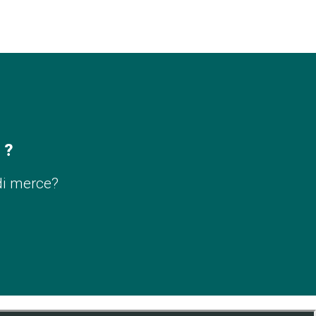
 ?
di merce?