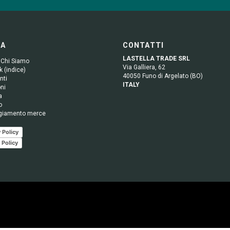
GA
CONTATTI
LASTELLA TRADE SRL
 Chi Siamo
Via Galliera, 62
 (indice)
40050 Funo di Argelato (BO)
nti
ITALY
ni
a
o
giamento merce
 Policy
 Policy