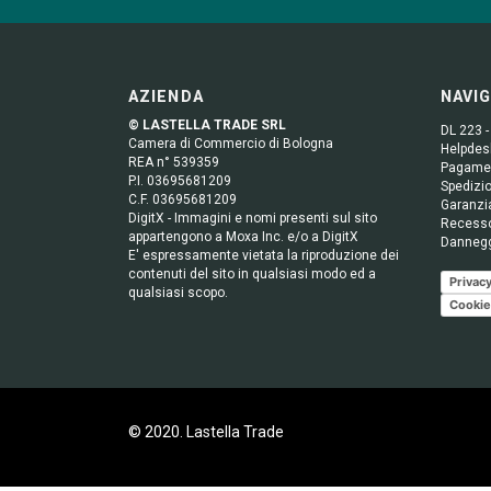
AZIENDA
NAVI
© LASTELLA TRADE SRL
DL 223 -
Camera di Commercio di Bologna
Helpdesk
REA n° 539359
Pagame
P.I. 03695681209
Spedizio
C.F. 03695681209
Garanzi
DigitX - Immagini e nomi presenti sul sito
Recess
appartengono a Moxa Inc. e/o a DigitX
Danneg
E' espressamente vietata la riproduzione dei
contenuti del sito in qualsiasi modo ed a
Privacy
qualsiasi scopo.
Cookie
© 2020. Lastella Trade