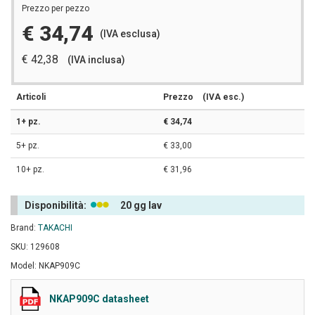
Prezzo per pezzo
€ 34,74
(IVA esclusa)
€ 42,38
(IVA inclusa)
Articoli
Prezzo
(IVA esc.)
1+ pz.
€ 34,74
5+ pz.
€ 33,00
10+ pz.
€ 31,96
Disponibilità:
20 gg lav
Brand:
TAKACHI
SKU: 129608
Model: NKAP909C
NKAP909C datasheet