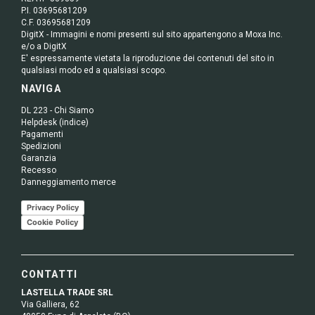
P.I. 03695681209
C.F. 03695681209
DigitX - Immagini e nomi presenti sul sito appartengono a Moxa Inc.
e/o a DigitX
E' espressamente vietata la riproduzione dei contenuti del sito in
qualsiasi modo ed a qualsiasi scopo.
NAVIGA
DL 223 - Chi Siamo
Helpdesk (indice)
Pagamenti
Spedizioni
Garanzia
Recesso
Danneggiamento merce
Privacy Policy
Cookie Policy
CONTATTI
LASTELLA TRADE SRL
Via Galliera, 62