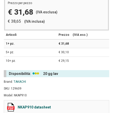
Prezzo per pezzo
€ 31,68
(IVA esclusa)
€ 38,65
(IVA inclusa)
Articoli
Prezzo
(IVA esc.)
1+ pz.
€ 31,68
5+ pz.
€ 30,10
10+ pz.
€ 29,15
Disponibilità:
20 gg lav
Brand:
TAKACHI
SKU: 129609
Model: NKAP910
NKAP910 datasheet