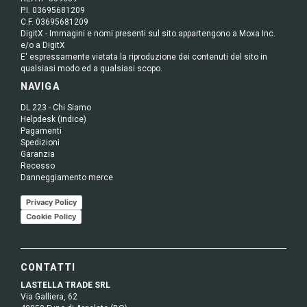
P.I. 03695681209
C.F. 03695681209
DigitX - Immagini e nomi presenti sul sito appartengono a Moxa Inc.
e/o a DigitX
E' espressamente vietata la riproduzione dei contenuti del sito in
qualsiasi modo ed a qualsiasi scopo.
NAVIGA
DL 223 - Chi Siamo
Helpdesk (indice)
Pagamenti
Spedizioni
Garanzia
Recesso
Danneggiamento merce
Privacy Policy
Cookie Policy
CONTATTI
LASTELLA TRADE SRL
Via Galliera, 62