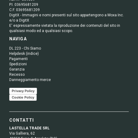
P.I. 03695681209
C.F. 03695681209
DigitX - Immagini e nomi presenti sul sito appartengono a Moxa Inc.
e/o a DigitX
E' espressamente vietata la riproduzione dei contenuti del sito in
qualsiasi modo ed a qualsiasi scopo.
NAVIGA
DL 223 - Chi Siamo
Helpdesk (indice)
Pagamenti
Spedizioni
Garanzia
Recesso
Danneggiamento merce
Privacy Policy
Cookie Policy
CONTATTI
LASTELLA TRADE SRL
Via Galliera, 62