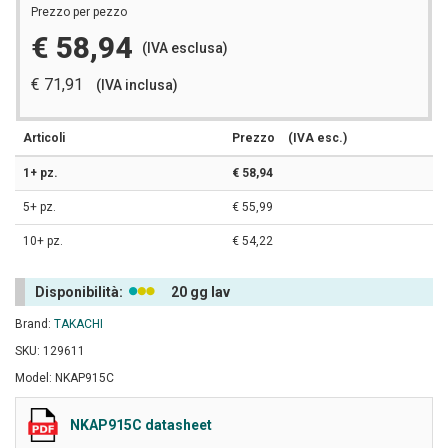
Prezzo per pezzo
€ 58,94
(IVA esclusa)
€ 71,91
(IVA inclusa)
Articoli
Prezzo
(IVA esc.)
1+ pz.
€ 58,94
5+ pz.
€ 55,99
10+ pz.
€ 54,22
Disponibilità:
20 gg lav
Brand:
TAKACHI
SKU: 129611
Model: NKAP915C
NKAP915C datasheet