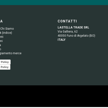
GA
CONTATTI
LASTELLA TRADE SRL
 Chi Siamo
Via Galliera, 62
 (indice)
40050 Funo di Argelato (BO)
nti
ITALY
ni
a
o
giamento merce
 Policy
 Policy