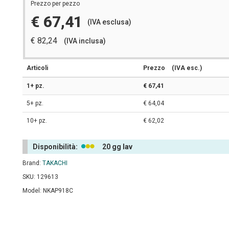
Prezzo per pezzo
€ 67,41
(IVA esclusa)
€ 82,24
(IVA inclusa)
Articoli
Prezzo
(IVA esc.)
1+ pz.
€ 67,41
5+ pz.
€ 64,04
10+ pz.
€ 62,02
Disponibilità:
20 gg lav
Brand:
TAKACHI
SKU: 129613
Model: NKAP918C