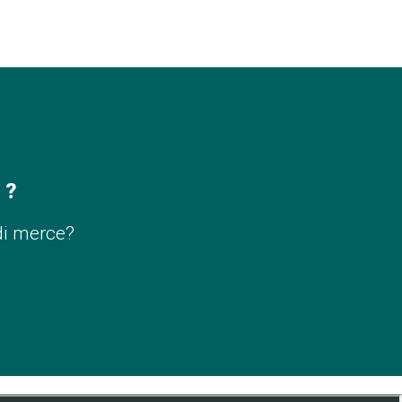
 ?
di merce?