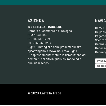
AZIENDA
NAVI
© LASTELLA TRADE SRL
DL 223 -
Camera di Commercio di Bologna
Helpdesk
REA n° 539359
Pagame
P.I. 03695681209
Spedizio
C.F. 03695681209
Garanzi
DigitX - Immagini e nomi presenti sul sito
Recess
appartengono a Moxa Inc. e/o a DigitX
Danneg
E' espressamente vietata la riproduzione dei
contenuti del sito in qualsiasi modo ed a
Privacy
qualsiasi scopo.
Cookie
© 2020. Lastella Trade