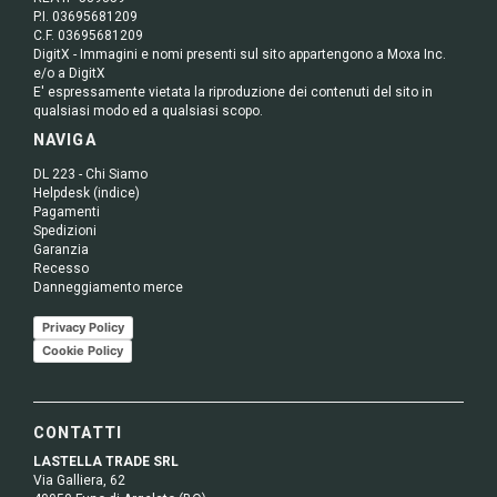
P.I. 03695681209
C.F. 03695681209
DigitX - Immagini e nomi presenti sul sito appartengono a Moxa Inc.
e/o a DigitX
E' espressamente vietata la riproduzione dei contenuti del sito in
qualsiasi modo ed a qualsiasi scopo.
NAVIGA
DL 223 - Chi Siamo
Helpdesk (indice)
Pagamenti
Spedizioni
Garanzia
Recesso
Danneggiamento merce
Privacy Policy
Cookie Policy
CONTATTI
LASTELLA TRADE SRL
Via Galliera, 62