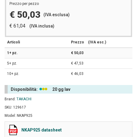
Prezzo per pezzo
€ 50,03
(IVA esclusa)
€ 61,04
(IVA inclusa)
Articoli
Prezzo
(IVA esc.)
1+ pz.
€ 50,03
5+ pz.
€ 47,53
10+ pz.
€ 46,03
Disponibilità:
20 gg lav
Brand:
TAKACHI
SKU: 129617
Model: NKAP925
NKAP925 datasheet