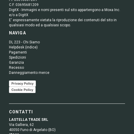
C.F. 03695681209
DigitX - Immagini e nomi presenti sul sito appartengono a Moxa Inc.
e/o a DigitX
E' espressamente vietata la riproduzione dei contenuti del sito in
qualsiasi modo ed a qualsiasi scopo.
NAVIGA
DL 223 - Chi Siamo
Helpdesk (indice)
Pagamenti
Spedizioni
Garanzia
Recesso
Danneggiamento merce
Privacy Policy
Cookie Policy
CONTATTI
LASTELLA TRADE SRL
Via Galliera, 62
40050 Funo di Argelato (BO)