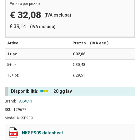
Prezzo per pezzo
€ 32,08
(IVA esclusa)
€ 39,14
(IVA inclusa)
Articoli
Prezzo
(IVA esc.)
1+ pz.
€ 32,08
5+ pz.
€ 30,48
10+ pz.
€ 29,51
Disponibilità:
20 gg lav
Brand:
TAKACHI
SKU: 129677
Model: NKSP909
NKSP909 datasheet