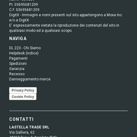
P.I. 03695681209
C.F. 03695681209
DigitX - Immagini e nomi presenti sul sito appartengono a Moxa Inc.
e/o a DigitX
E' espressamente vietata la riproduzione dei contenuti del sito in
qualsiasi modo ed a qualsiasi scopo.
NAVIGA
DL 223 - Chi Siamo
Helpdesk (indice)
Pagamenti
Spedizioni
Garanzia
Recesso
Danneggiamento merce
Privacy Policy
Cookie Policy
CONTATTI
LASTELLA TRADE SRL
Via Galliera, 62