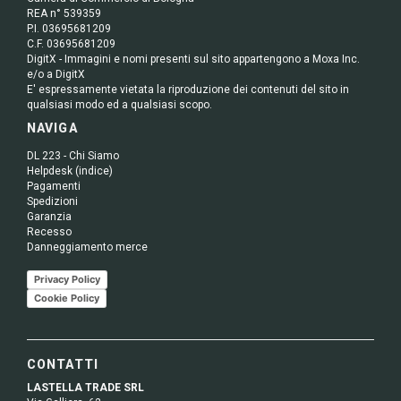
REA n° 539359
P.I. 03695681209
C.F. 03695681209
DigitX - Immagini e nomi presenti sul sito appartengono a Moxa Inc.
e/o a DigitX
E' espressamente vietata la riproduzione dei contenuti del sito in
qualsiasi modo ed a qualsiasi scopo.
NAVIGA
DL 223 - Chi Siamo
Helpdesk (indice)
Pagamenti
Spedizioni
Garanzia
Recesso
Danneggiamento merce
Privacy Policy
Cookie Policy
CONTATTI
LASTELLA TRADE SRL