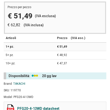
Prezzo per pezzo
€ 51,49
(IVA esclusa)
€ 62,82
(IVA inclusa)
Articoli
Prezzo
(IVA esc.)
1+ pz.
€ 51,49
5+ pz.
€ 48,92
10+ pz.
€ 47,37
Disponibilità:
20 gg lav
Brand:
TAKACHI
SKU: 119770
Model: PFG20-4-13WD
PFG20-4-13WD datasheet