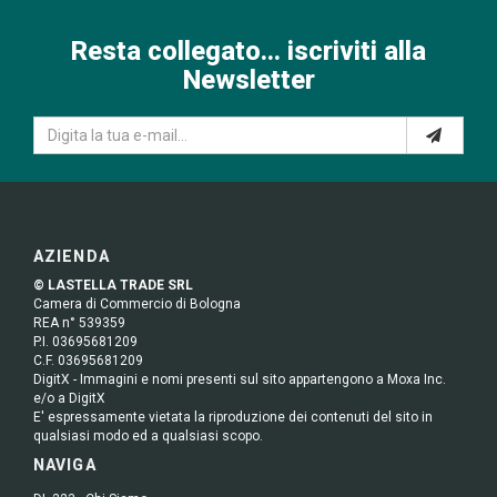
Resta collegato... iscriviti alla
Newsletter
AZIENDA
© LASTELLA TRADE SRL
Camera di Commercio di Bologna
REA n° 539359
P.I. 03695681209
C.F. 03695681209
DigitX - Immagini e nomi presenti sul sito appartengono a Moxa Inc.
e/o a DigitX
E' espressamente vietata la riproduzione dei contenuti del sito in
qualsiasi modo ed a qualsiasi scopo.
NAVIGA