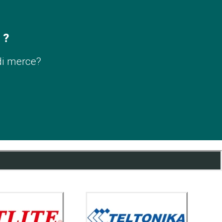
 ?
di merce?