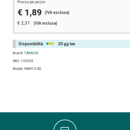
Prezzo per pezzo
€ 1,89
(IVA esclusa)
€ 2,31
(IVA inclusa)
Disponibilità:
20 gg lav
Brand:
TAKACHI
SKU: 133209
Model: RMH12-4S