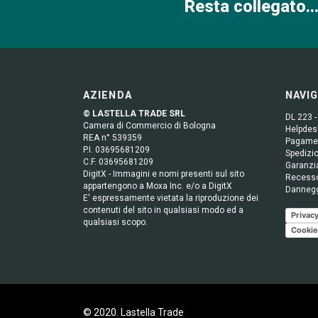
Resta collegato...
AZIENDA
NAVI
© LASTELLA TRADE SRL
DL 223 -
Camera di Commercio di Bologna
Helpdesk
REA n° 539359
Pagame
P.I. 03695681209
Spedizio
C.F. 03695681209
Garanzi
DigitX - Immagini e nomi presenti sul sito
Recess
appartengono a Moxa Inc. e/o a DigitX
Danneg
E' espressamente vietata la riproduzione dei
contenuti del sito in qualsiasi modo ed a
Privacy
qualsiasi scopo.
Cookie
© 2020. Lastella Trade