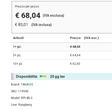
Prezzo per pezzo
€ 68,04
(IVA esclusa)
€ 83,01
(IVA inclusa)
Articoli
Prezzo
(IVA esc.)
1+ pz.
€ 68,04
5+ pz.
€ 64,64
10+ pz.
€ 62,60
Disponibilità:
20 gg lav
Brand:
TAKACHI
SKU: 119940
Model: RPI-4B-2
Line: Raspberry