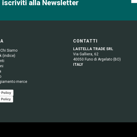
 iscriviti alla Newsletter
GA
CONTATTI
LASTELLA TRADE SRL
 Chi Siamo
Via Galliera, 62
 (indice)
40050 Funo di Argelato (BO)
nti
ITALY
ni
a
o
giamento merce
 Policy
 Policy