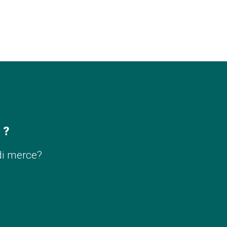
 ?
di merce?