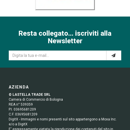
Resta collegato... iscriviti alla
Newsletter
AZIENDA
© LASTELLA TRADE SRL
Camera di Commercio di Bologna
REA n° 539359
P.I. 03695681209
C.F. 03695681209
DigitX - Immagini e nomi presenti sul sito appartengono a Moxa Inc.
e/o a DigitX
E' espressamente vietata la riproduzione dei contenuti del sito in