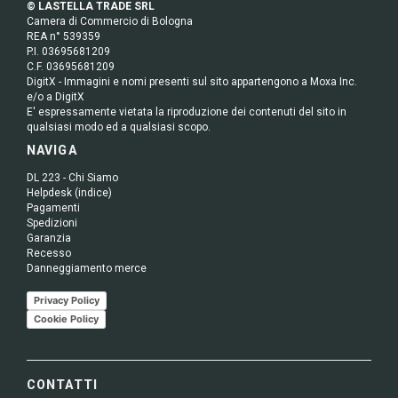
© LASTELLA TRADE SRL
Camera di Commercio di Bologna
REA n° 539359
P.I. 03695681209
C.F. 03695681209
DigitX - Immagini e nomi presenti sul sito appartengono a Moxa Inc.
e/o a DigitX
E' espressamente vietata la riproduzione dei contenuti del sito in
qualsiasi modo ed a qualsiasi scopo.
NAVIGA
DL 223 - Chi Siamo
Helpdesk (indice)
Pagamenti
Spedizioni
Garanzia
Recesso
Danneggiamento merce
Privacy Policy
Cookie Policy
CONTATTI