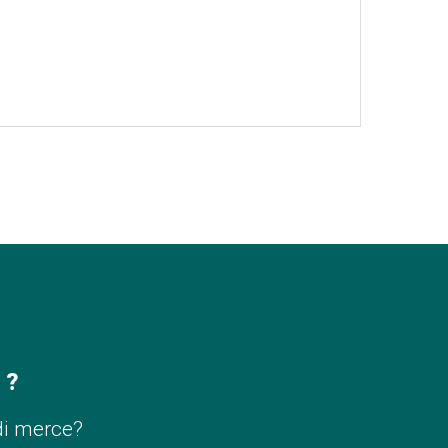
 ?
di merce?