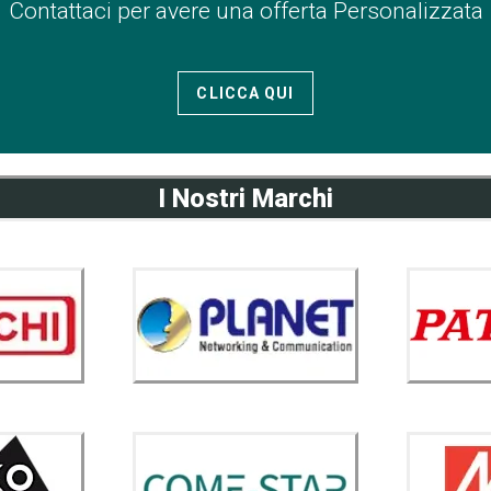
Contattaci per avere una offerta Personalizzata
CLICCA QUI
I Nostri Marchi