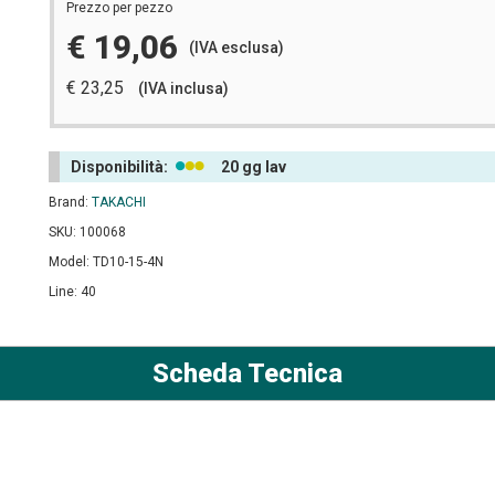
Prezzo per pezzo
€ 19,06
(IVA esclusa)
€ 23,25
(IVA inclusa)
Disponibilità:
20 gg lav
Brand:
TAKACHI
SKU: 100068
Model: TD10-15-4N
Line: 40
Scheda Tecnica