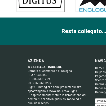
Resta collegato...
AZIENDA
NAVI
© LASTELLA TRADE SRL
DL 223 -
Camera di Commercio di Bologna
Helpdesk
REA n° 539359
Pagame
P.I. 03695681209
Spedizio
C.F. 03695681209
Garanzi
DigitX - Immagini e nomi presenti sul sito
Recess
appartengono a Moxa Inc. e/o a DigitX
Danneg
E' espressamente vietata la riproduzione dei
contenuti del sito in qualsiasi modo ed a
Privacy
qualsiasi scopo.
Cookie