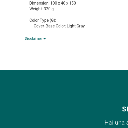
Dimension: 100 x 40 x 150
Weight: 320 g
Color Type (G):
Cover-Base Color: Light Gray
Disclaimer
S
Hai una 