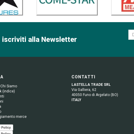
 iscriviti alla Newsletter
GA
CONTATTI
LASTELLA TRADE SRL
 Chi Siamo
Via Galliera, 62
 (indice)
40050 Funo di Argelato (BO)
nti
ITALY
ni
a
o
giamento merce
 Policy
 Policy