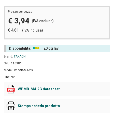
Prezzo per pezzo
€ 3,94
(IVA esclusa)
€ 4,81
(IVA inclusa)
Disponibilità:
20 gg lav
Brand:
TAKACHI
SKU: 110986
Model: WPMB-M4-2G
Line: 92
WPMB-M4-2G datasheet
Stampa scheda prodotto