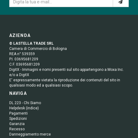
AZIENDA
© LASTELLA TRADE SRL
Camera di Commercio di Bologna
REA n° 539359
P.I. 03695681209
C.F. 03695681209
DigitX - Immagini e nomi presenti sul sito appartengono a Moxa Inc.
e/o a DigitX
E' espressamente vietata la riproduzione dei contenuti del sito in
qualsiasi modo ed a qualsiasi scopo.
NAVIGA
DL 223 - Chi Siamo
Helpdesk (indice)
Pagamenti
Spedizioni
Garanzia
Recesso
Danneggiamento merce