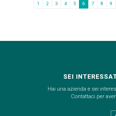
1
2
3
4
5
6
7
8
9
SEI INTERESSA
Hai una azienda e sei intere
Contattaci per ave