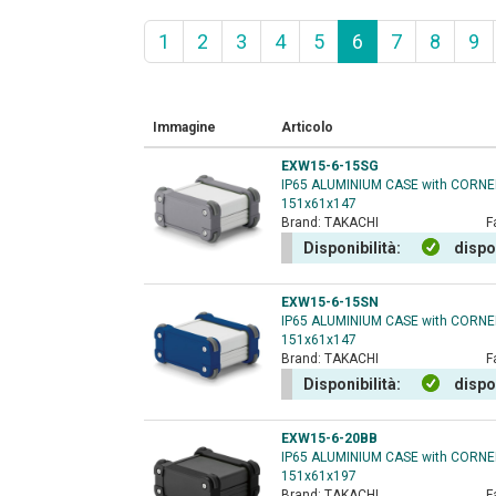
1
2
3
4
5
6
7
8
9
Immagine
Articolo
EXW15-6-15SG
IP65 ALUMINIUM CASE with CORN
151x61x147
Brand:
TAKACHI
F
Disponibilità:
dispo
EXW15-6-15SN
IP65 ALUMINIUM CASE with CORN
151x61x147
Brand:
TAKACHI
F
Disponibilità:
dispo
EXW15-6-20BB
IP65 ALUMINIUM CASE with CORN
151x61x197
Brand:
TAKACHI
F