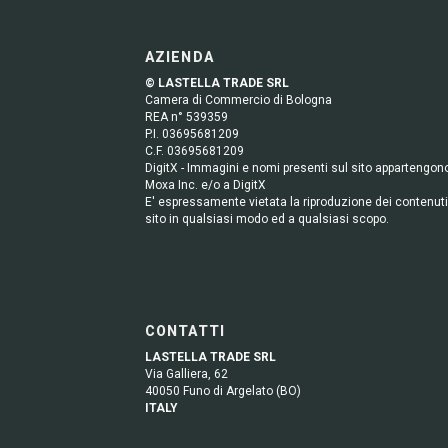
AZIENDA
© LASTELLA TRADE SRL
Camera di Commercio di Bologna
REA n° 539359
P.I. 03695681209
C.F. 03695681209
DigitX - Immagini e nomi presenti sul sito appartengon
Moxa Inc. e/o a DigitX
E' espressamente vietata la riproduzione dei contenuti
sito in qualsiasi modo ed a qualsiasi scopo.
CONTATTI
LASTELLA TRADE SRL
Via Galliera, 62
40050 Funo di Argelato (BO)
ITALY