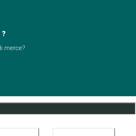
 ?
di merce?