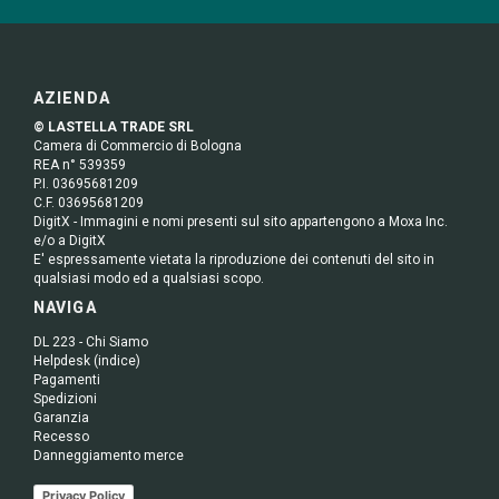
AZIENDA
© LASTELLA TRADE SRL
Camera di Commercio di Bologna
REA n° 539359
P.I. 03695681209
C.F. 03695681209
DigitX - Immagini e nomi presenti sul sito appartengono a Moxa Inc.
e/o a DigitX
E' espressamente vietata la riproduzione dei contenuti del sito in
qualsiasi modo ed a qualsiasi scopo.
NAVIGA
DL 223 - Chi Siamo
Helpdesk (indice)
Pagamenti
Spedizioni
Garanzia
Recesso
Danneggiamento merce
Privacy Policy