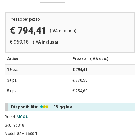
Prezzo per pezzo
€ 794,41
(IVA esclusa)
€ 969,18
(IVA inclusa)
Articoli
Prezzo
(IVA esc.)
1+ pz.
€ 794,41
3+ pz.
€ 770,58
5+ pz.
€ 754,69
Disponibilità:
15 gg lav
Brand:
MOXA
SKU: 96318
Model: 85M-6600-T