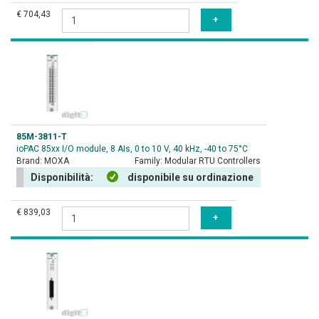
€ 704,43
85M-3811-T
ioPAC 85xx I/O module, 8 AIs, 0 to 10 V, 40 kHz, -40 to 75°C
Brand:
MOXA
Family:
Modular RTU Controllers
Disponibilità:
disponibile su ordinazione
€ 839,03