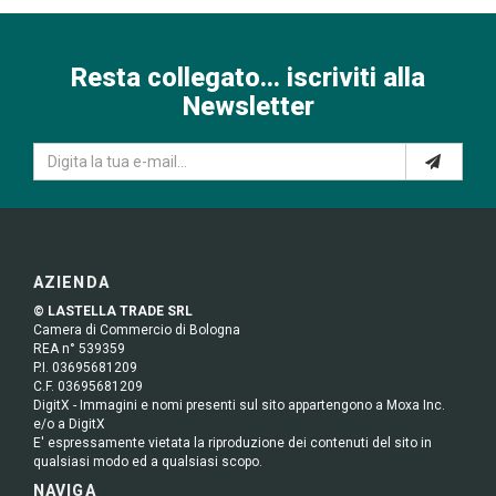
Resta collegato... iscriviti alla
Newsletter
AZIENDA
© LASTELLA TRADE SRL
Camera di Commercio di Bologna
REA n° 539359
P.I. 03695681209
C.F. 03695681209
DigitX - Immagini e nomi presenti sul sito appartengono a Moxa Inc.
e/o a DigitX
E' espressamente vietata la riproduzione dei contenuti del sito in
qualsiasi modo ed a qualsiasi scopo.
NAVIGA