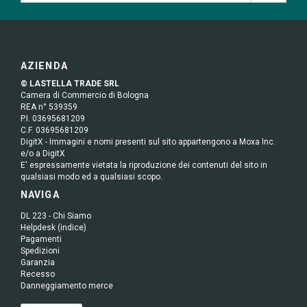
AZIENDA
© LASTELLA TRADE SRL
Camera di Commercio di Bologna
REA n° 539359
P.I. 03695681209
C.F. 03695681209
DigitX - Immagini e nomi presenti sul sito appartengono a Moxa Inc.
e/o a DigitX
E' espressamente vietata la riproduzione dei contenuti del sito in
qualsiasi modo ed a qualsiasi scopo.
NAVIGA
DL 223 - Chi Siamo
Helpdesk (indice)
Pagamenti
Spedizioni
Garanzia
Recesso
Danneggiamento merce