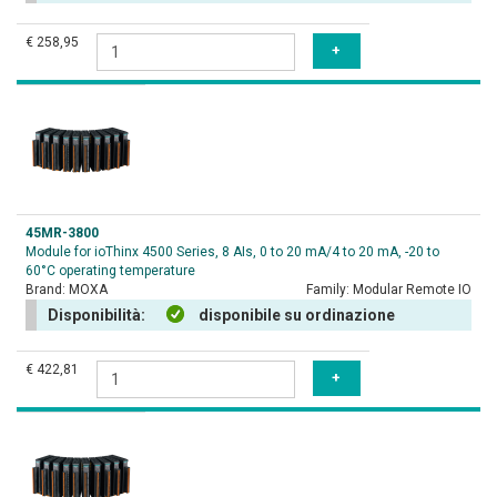
€ 258,95
45MR-3800
Module for ioThinx 4500 Series, 8 AIs, 0 to 20 mA/4 to 20 mA, -20 to
60°C operating temperature
Brand:
MOXA
Family:
Modular Remote IO
Disponibilità:
disponibile su ordinazione
€ 422,81