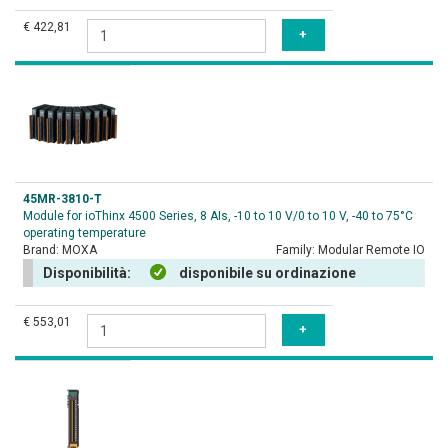
€ 422,81
45MR-3810-T
Module for ioThinx 4500 Series, 8 AIs, -10 to 10 V/0 to 10 V, -40 to 75°C
operating temperature
Brand:
MOXA
Family:
Modular Remote IO
Disponibilità:
disponibile su ordinazione
€ 553,01