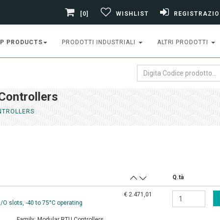
[0]
WISHLIST
REGISTRAZIO
P PRODUCTS
PRODOTTI INDUSTRIALI
ALTRI PRODOTTI
Controllers
NTROLLERS
Q.tà
€ 2.471,01
O slots, -40 to 75°C operating
Family:
Modular RTU Controllers