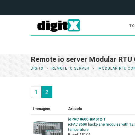
TO
Remote io server Modular RTU 
DIGITX
REMOTE IO SERVER
MODULAR RTU CO
1
2
Immagine
Articolo
ioPAC 8600-BM012-T
ioPAC 8600 backplane modules with 12 I/
temperature
Brand:
MOXA