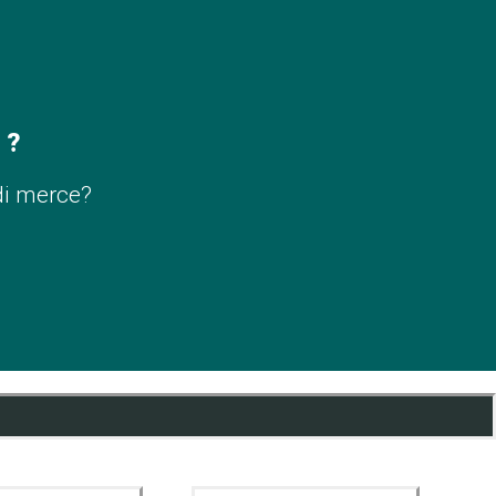
 ?
di merce?