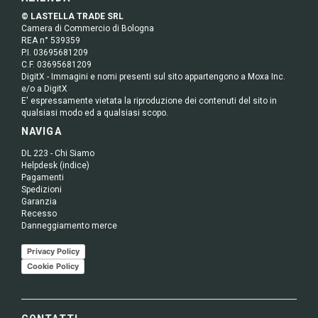
© LASTELLA TRADE SRL
Camera di Commercio di Bologna
REA n° 539359
P.I. 03695681209
C.F. 03695681209
DigitX - Immagini e nomi presenti sul sito appartengono a Moxa Inc.
e/o a DigitX
E' espressamente vietata la riproduzione dei contenuti del sito in
qualsiasi modo ed a qualsiasi scopo.
NAVIGA
DL 223 - Chi Siamo
Helpdesk (indice)
Pagamenti
Spedizioni
Garanzia
Recesso
Danneggiamento merce
Privacy Policy
Cookie Policy