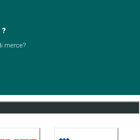
 ?
di merce?