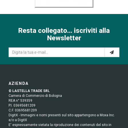
Resta collegato... iscriviti alla
Newsletter
AZIENDA
© LASTELLA TRADE SRL
Camera di Commercio di Bologna
REA n° 539359
P.I. 03695681209
C.F. 03695681209
DigitX - Immagini e nomi presenti sul sito appartengono a Moxa Inc.
e/o a DigitX
E' espressamente vietata la riproduzione dei contenuti del sito in