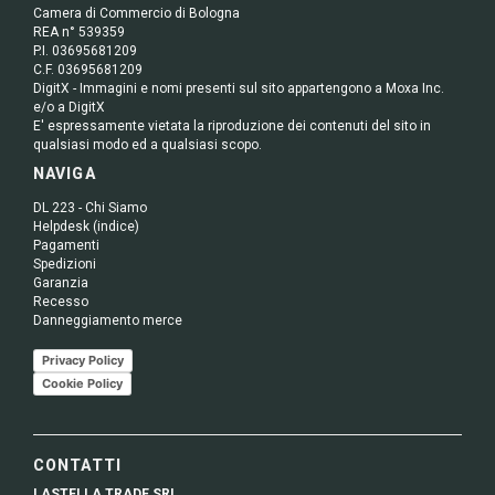
Camera di Commercio di Bologna
REA n° 539359
P.I. 03695681209
C.F. 03695681209
DigitX - Immagini e nomi presenti sul sito appartengono a Moxa Inc.
e/o a DigitX
E' espressamente vietata la riproduzione dei contenuti del sito in
qualsiasi modo ed a qualsiasi scopo.
NAVIGA
DL 223 - Chi Siamo
Helpdesk (indice)
Pagamenti
Spedizioni
Garanzia
Recesso
Danneggiamento merce
Privacy Policy
Cookie Policy
CONTATTI
LASTELLA TRADE SRL