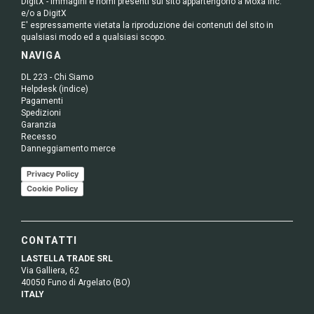
DigitX - Immagini e nomi presenti sul sito appartengono a Moxa Inc.
e/o a DigitX
E' espressamente vietata la riproduzione dei contenuti del sito in
qualsiasi modo ed a qualsiasi scopo.
NAVIGA
DL 223 - Chi Siamo
Helpdesk (indice)
Pagamenti
Spedizioni
Garanzia
Recesso
Danneggiamento merce
Privacy Policy
Cookie Policy
CONTATTI
LASTELLA TRADE SRL
Via Galliera, 62
40050 Funo di Argelato (BO)
ITALY