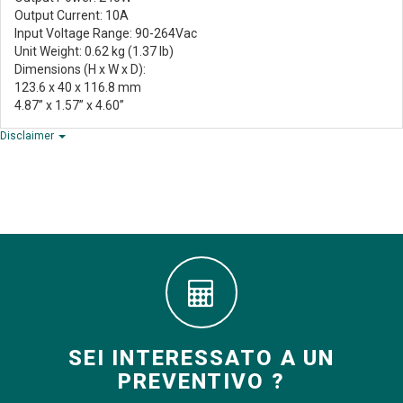
Output Current: 10A
Input Voltage Range: 90-264Vac
Unit Weight: 0.62 kg (1.37 lb)
Dimensions (H x W x D):
123.6 x 40 x 116.8 mm
4.87” x 1.57” x 4.60”
Disclaimer
SEI INTERESSATO A UN
PREVENTIVO ?