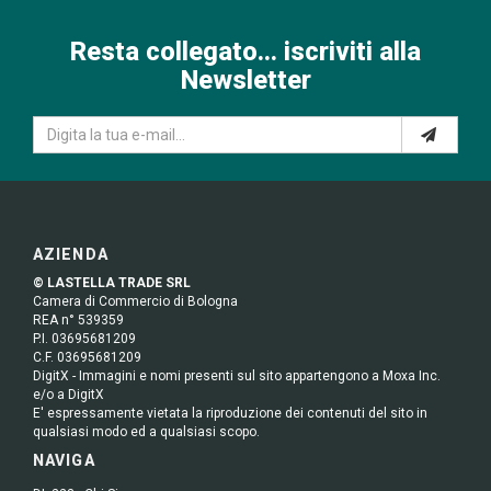
Resta collegato... iscriviti alla
Newsletter
AZIENDA
© LASTELLA TRADE SRL
Camera di Commercio di Bologna
REA n° 539359
P.I. 03695681209
C.F. 03695681209
DigitX - Immagini e nomi presenti sul sito appartengono a Moxa Inc.
e/o a DigitX
E' espressamente vietata la riproduzione dei contenuti del sito in
qualsiasi modo ed a qualsiasi scopo.
NAVIGA