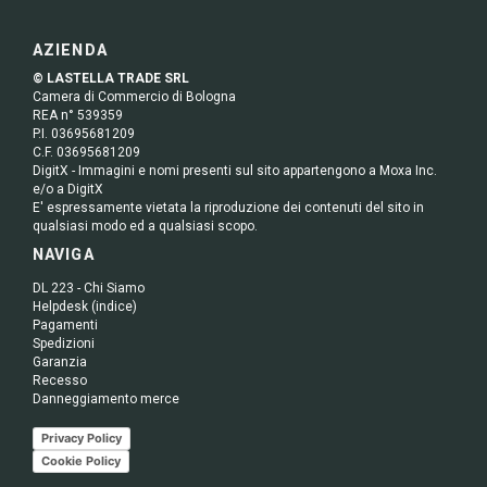
AZIENDA
© LASTELLA TRADE SRL
Camera di Commercio di Bologna
REA n° 539359
P.I. 03695681209
C.F. 03695681209
DigitX - Immagini e nomi presenti sul sito appartengono a Moxa Inc.
e/o a DigitX
E' espressamente vietata la riproduzione dei contenuti del sito in
qualsiasi modo ed a qualsiasi scopo.
NAVIGA
DL 223 - Chi Siamo
Helpdesk (indice)
Pagamenti
Spedizioni
Garanzia
Recesso
Danneggiamento merce
Privacy Policy
Cookie Policy