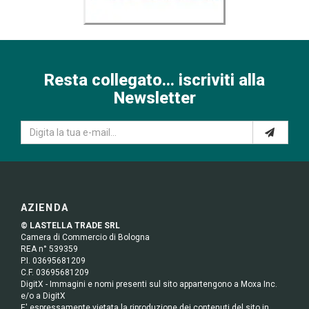
Resta collegato... iscriviti alla
Newsletter
AZIENDA
© LASTELLA TRADE SRL
Camera di Commercio di Bologna
REA n° 539359
P.I. 03695681209
C.F. 03695681209
DigitX - Immagini e nomi presenti sul sito appartengono a Moxa Inc.
e/o a DigitX
E' espressamente vietata la riproduzione dei contenuti del sito in