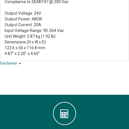
Compliance to SEMI F47 @ 200 Vac
Output Voltage: 24V
Output Power: 480W
Output Current: 20A
Input Voltage Range: 90-264 Vac
Unit Weight: 0.87 kg (1.92 lb)
Dimensions (H x W x D):
123.6 x 56 x 116.8 mm
4.87” x 2.20” x 4.60”
Disclaimer