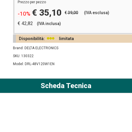
Prezzo per pezzo
€ 35,10
€
39,00
(IVA esclusa)
-10%
€ 42,82
(IVA inclusa)
Disponibilità:
limitata
Brand: DELTA ELECTRONICS
SKU: 130322
Model: DRL-48V120W1EN
Scheda Tecnica