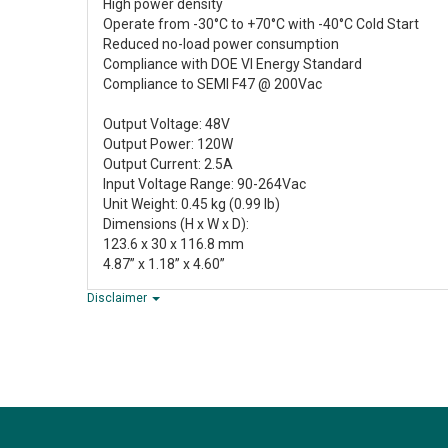
High power density
Operate from -30°C to +70°C with -40°C Cold Start
Reduced no-load power consumption
Compliance with DOE VI Energy Standard
Compliance to SEMI F47 @ 200Vac
Output Voltage: 48V
Output Power: 120W
Output Current: 2.5A
Input Voltage Range: 90-264Vac
Unit Weight: 0.45 kg (0.99 lb)
Dimensions (H x W x D):
123.6 x 30 x 116.8 mm
4.87” x 1.18” x 4.60”
Disclaimer