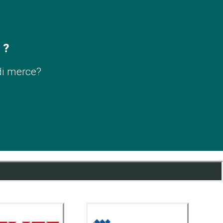
 ?
di merce?