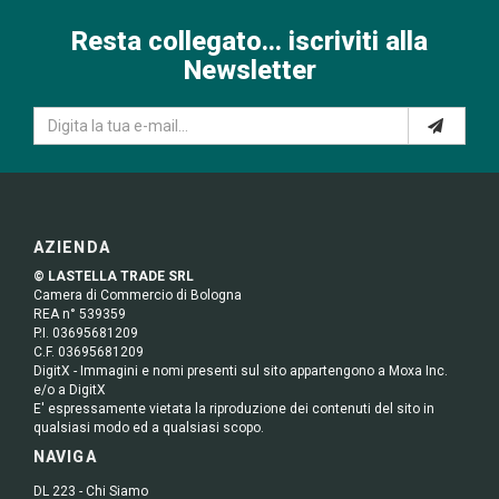
Resta collegato... iscriviti alla
Newsletter
AZIENDA
© LASTELLA TRADE SRL
Camera di Commercio di Bologna
REA n° 539359
P.I. 03695681209
C.F. 03695681209
DigitX - Immagini e nomi presenti sul sito appartengono a Moxa Inc.
e/o a DigitX
E' espressamente vietata la riproduzione dei contenuti del sito in
qualsiasi modo ed a qualsiasi scopo.
NAVIGA
DL 223 - Chi Siamo