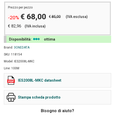
Prezzo per pezzo
€ 68,00
€
85,00
(IVA esclusa)
-20%
€ 82,96
(IVA inclusa)
Disponibilità:
ottima
Brand:
3ONEDATA
SKU: 118154
Model: IES2008L-MKC
Line: 100M
IES2008L-MKC datasheet
Stampa scheda prodotto
Bisogno di aiuto?