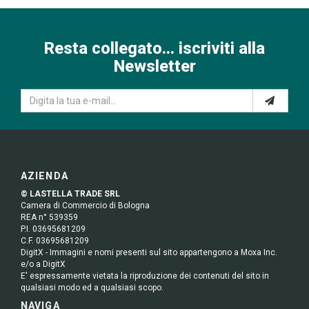
Resta collegato... iscriviti alla
Newsletter
AZIENDA
© LASTELLA TRADE SRL
Camera di Commercio di Bologna
REA n° 539359
P.I. 03695681209
C.F. 03695681209
DigitX - Immagini e nomi presenti sul sito appartengono a Moxa Inc.
e/o a DigitX
E' espressamente vietata la riproduzione dei contenuti del sito in
qualsiasi modo ed a qualsiasi scopo.
NAVIGA