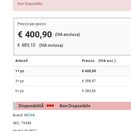
Non Disponibile
Prezzo per pezzo
€ 400,90
(IVA esclusa)
€ 489,10
(IVA inclusa)
Articoli
Prezzo
(IVA esc.)
1+ pz.
€ 400,90
3+ pz.
€ 388,87
5+ pz.
€ 380,86
DisponibilitÃ :
Non Disponibile
Brand:
MOXA
SKU: 79446