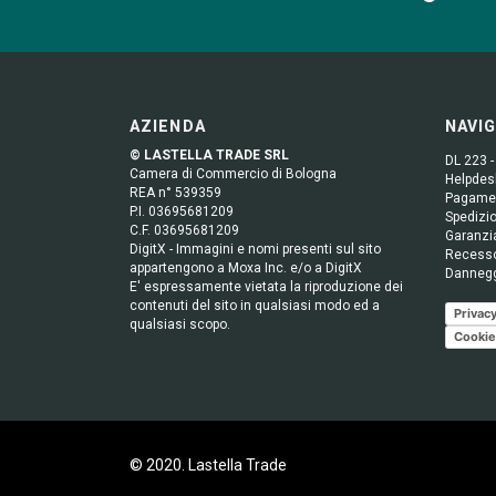
AZIENDA
NAVI
© LASTELLA TRADE SRL
DL 223 -
Camera di Commercio di Bologna
Helpdesk
REA n° 539359
Pagame
P.I. 03695681209
Spedizio
C.F. 03695681209
Garanzi
DigitX - Immagini e nomi presenti sul sito
Recess
appartengono a Moxa Inc. e/o a DigitX
Danneg
E' espressamente vietata la riproduzione dei
contenuti del sito in qualsiasi modo ed a
Privacy
qualsiasi scopo.
Cookie
© 2020. Lastella Trade