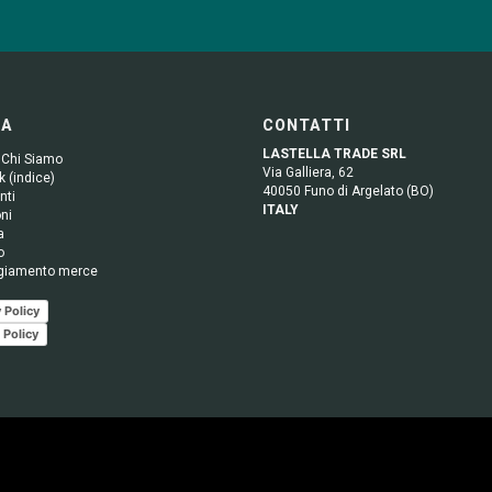
GA
CONTATTI
LASTELLA TRADE SRL
 Chi Siamo
Via Galliera, 62
 (indice)
40050 Funo di Argelato (BO)
nti
ITALY
ni
a
o
giamento merce
 Policy
 Policy