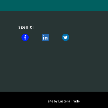
SEGUICI
site by Lastella Trade