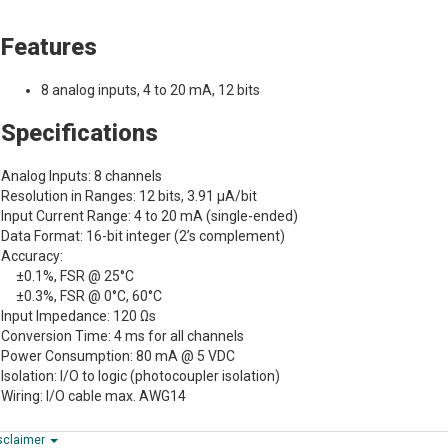
Features
8 analog inputs, 4 to 20 mA, 12 bits
Specifications
Analog Inputs: 8 channels
Resolution in Ranges: 12 bits, 3.91 µA/bit
Input Current Range: 4 to 20 mA (single-ended)
Data Format: 16-bit integer (2’s complement)
Accuracy:
±0.1%, FSR @ 25°C
±0.3%, FSR @ 0°C, 60°C
Input Impedance: 120 Ωs
Conversion Time: 4 ms for all channels
Power Consumption: 80 mA @ 5 VDC
Isolation: I/O to logic (photocoupler isolation)
Wiring: I/O cable max. AWG14
sclaimer