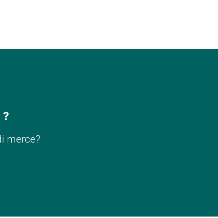
 ?
di merce?