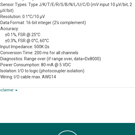
Sensor Types: Type J/K/T/E/R/S/B/N/L/U/C/D (mV input 10 µV/bit, 2
µV/bit)
Resolution: 0.1°C/10 µV
Data Format: 16-bit integer (2’s complement)
Accuracy:
±0.1%, FSR @ 25°C
±0.3%, FSR @ 0°C, 60°C
Input Impedance: 500K Ωs
Conversion Time: 200 ms for all channels
Diagnostics: Range over (if range over, data=Dx8000)
Power Consumption: 80 mA @ 5 VDC
Isolation: I/O to logic (photocoupler isolation)
Wiring: I/O cable max. AWG14
sclaimer