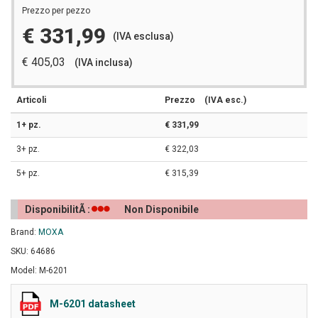
Prezzo per pezzo
€ 331,99
(IVA esclusa)
€ 405,03
(IVA inclusa)
Articoli
Prezzo
(IVA esc.)
1+ pz.
€ 331,99
3+ pz.
€ 322,03
5+ pz.
€ 315,39
DisponibilitÃ :
Non Disponibile
Brand:
MOXA
SKU: 64686
Model: M-6201
M-6201 datasheet