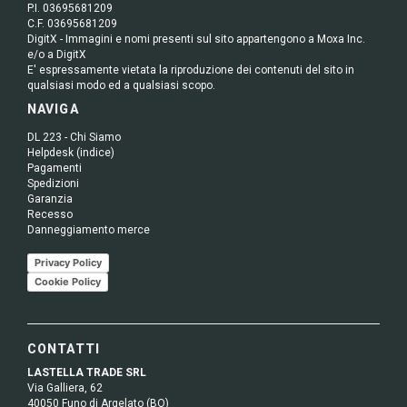
P.I. 03695681209
C.F. 03695681209
DigitX - Immagini e nomi presenti sul sito appartengono a Moxa Inc.
e/o a DigitX
E' espressamente vietata la riproduzione dei contenuti del sito in
qualsiasi modo ed a qualsiasi scopo.
NAVIGA
DL 223 - Chi Siamo
Helpdesk (indice)
Pagamenti
Spedizioni
Garanzia
Recesso
Danneggiamento merce
Privacy Policy
Cookie Policy
CONTATTI
LASTELLA TRADE SRL
Via Galliera, 62
40050 Funo di Argelato (BO)