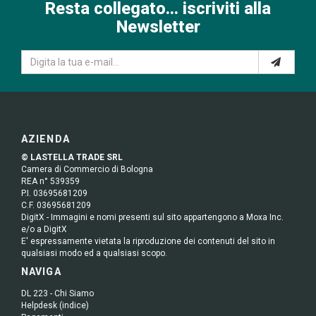
Resta collegato... iscriviti alla
Newsletter
AZIENDA
© LASTELLA TRADE SRL
Camera di Commercio di Bologna
REA n° 539359
P.I. 03695681209
C.F. 03695681209
DigitX - Immagini e nomi presenti sul sito appartengono a Moxa Inc.
e/o a DigitX
E' espressamente vietata la riproduzione dei contenuti del sito in
qualsiasi modo ed a qualsiasi scopo.
NAVIGA
DL 223 - Chi Siamo
Helpdesk (indice)