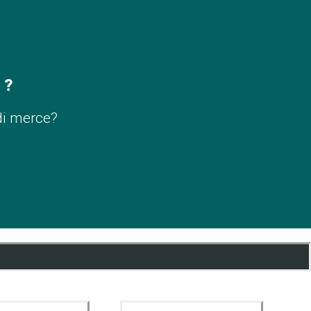
 ?
di merce?