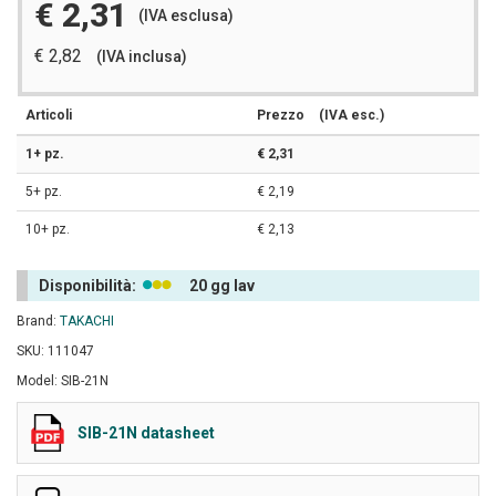
€ 2,31
(IVA esclusa)
€ 2,82
(IVA inclusa)
Articoli
Prezzo
(IVA esc.)
1+ pz.
€ 2,31
5+ pz.
€ 2,19
10+ pz.
€ 2,13
Disponibilità:
20 gg lav
Brand:
TAKACHI
SKU: 111047
Model: SIB-21N
SIB-21N datasheet