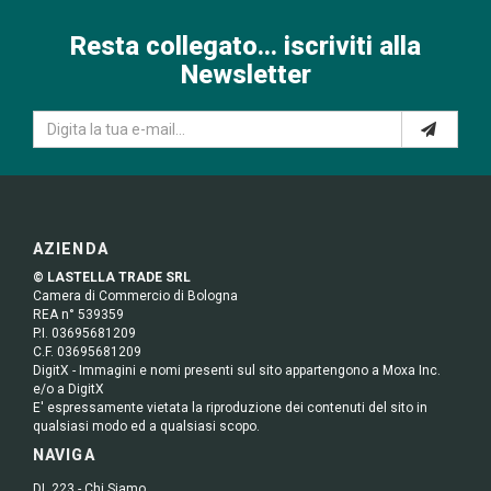
Resta collegato... iscriviti alla
Newsletter
AZIENDA
© LASTELLA TRADE SRL
Camera di Commercio di Bologna
REA n° 539359
P.I. 03695681209
C.F. 03695681209
DigitX - Immagini e nomi presenti sul sito appartengono a Moxa Inc.
e/o a DigitX
E' espressamente vietata la riproduzione dei contenuti del sito in
qualsiasi modo ed a qualsiasi scopo.
NAVIGA
DL 223 - Chi Siamo