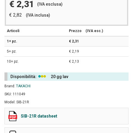
€ 2,31
(IVA esclusa)
€ 2,82
(IVA inclusa)
Articoli
Prezzo
(IVA esc.)
1+ pz.
€ 2,31
5+ pz.
€ 2,19
10+ pz.
€ 2,13
Disponibilità:
20 gg lav
Brand:
TAKACHI
SKU: 111049
Model: SIB-21R
SIB-21R datasheet