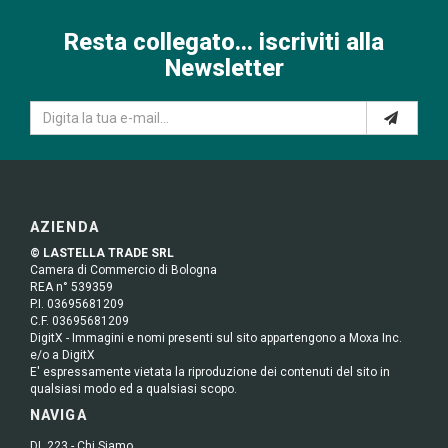
Resta collegato... iscriviti alla
Newsletter
AZIENDA
© LASTELLA TRADE SRL
Camera di Commercio di Bologna
REA n° 539359
P.I. 03695681209
C.F. 03695681209
DigitX - Immagini e nomi presenti sul sito appartengono a Moxa Inc.
e/o a DigitX
E' espressamente vietata la riproduzione dei contenuti del sito in
qualsiasi modo ed a qualsiasi scopo.
NAVIGA
DL 223 - Chi Siamo