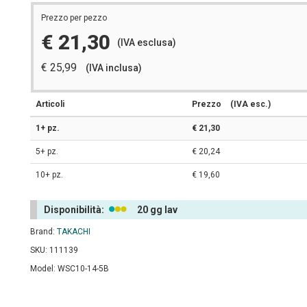
Prezzo per pezzo
€ 21,30
(IVA esclusa)
€ 25,99
(IVA inclusa)
Articoli
Prezzo
(IVA esc.)
1+ pz.
€ 21,30
5+ pz.
€ 20,24
10+ pz.
€ 19,60
Disponibilità:
20 gg lav
Brand:
TAKACHI
SKU: 111139
Model: WSC10-14-5B