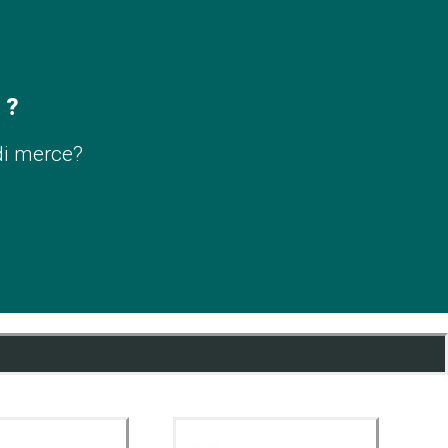
 ?
di merce?